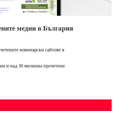
тените медии в България
й-четените новинарски сайтове в
есии и над 30 милиона прочетени