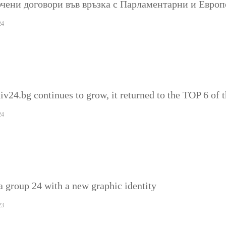
чени договори във връзка с Парламентарни и Европ
24
iv24.bg continues to grow, it returned to the TOP 6 of 
24
 group 24 with a new graphic identity
23