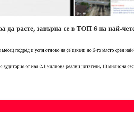
а да расте, завърна се в ТОП 6 на най-че
и месец подред и успя отново да се изкачи до 6-то място сред на
 с аудитория от над 2.1 милиона реални читатели, 13 милиона с