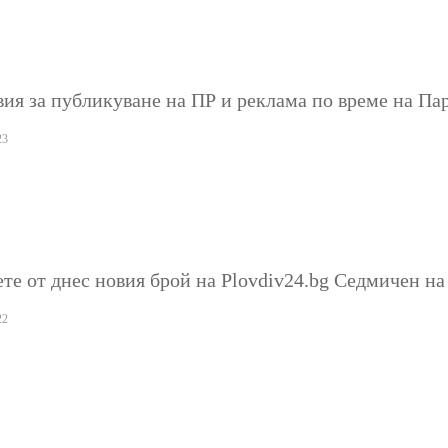
вия за публикуване на ПР и реклама по време на П
23
те от днес новия брой на Plovdiv24.bg Седмичен на
22