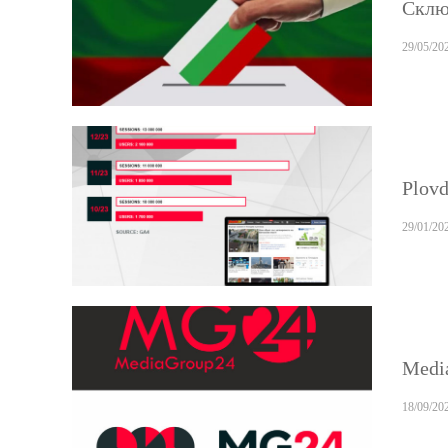
Склю
29/05/20
Plovd
29/01/20
Media
18/09/20