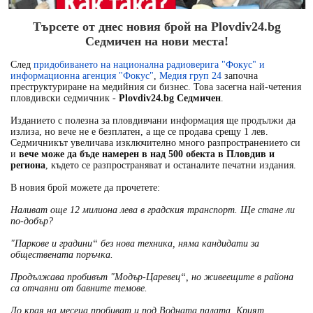
Търсете от днес новия брой на Plovdiv24.bg
Седмичен на нови места!
След
придобиването на национална радиоверига "Фокус" и
информационна агенция "Фокус"
,
Медия груп 24
започна
преструктуриране на медийния си бизнес. Това засегна най-четения
пловдивски седмичник -
Plovdiv24.bg Седмичен
.
Изданието с полезна за пловдивчани информация ще продължи да
излиза, но вече не е безплатен, а ще се продава срещу 1 лев.
Седмичникът увеличава изключително много разпространението си
и
вече може да бъде намерен в над 500 обекта в Пловдив и
региона
, където се разпространяват и останалите печатни издания.
В новия брой можете да прочетете:
Наливат още 12 милиона лева в градския транспорт. Ще стане ли
по-добър?
"Паркове и градини“ без нова техника, няма кандидати за
обществената поръчка.
Продължава пробивът "Модър-Царевец“, но живеещите в района
са отчаяни от бавните темове.
До края на месеца пробиват и под Водната палата. Крият