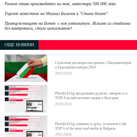
Рачков става производител на ток, инвестира 500 000 лева.
Търсят заместник на Михаил Билалов в "Стани богат“.
Привържениците на Ботев с нов ултиматум: Искаме си стадиона
без компромиси, стига шикалкавене!
ОЩЕ НОВИНИ
Сключени договори във връзка с Парламентарни
и Европейски избори 2024
29/05/2024
Plovdiv24.bg продължава да расте, завърна се в
ТОП 6 на най-четените медии в България
29/01/2024
Plovdiv24.bg continues to grow, it returned to the
TOP 6 of the most read media in Bulgaria
29/01/2024