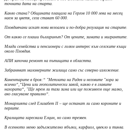
точната дата на старта.
Какво стана? Общината плащала на Гергов 10 000 лева на месец
наем за цветя, сега стават 60 000.
Пловдивчани искат нови велоалеи и по-добра регулация на старите.
От какво се плаши българинът? От цените, зимата и мигрантите.
Млади семейства и пенсионери с голям интерес към селските къщи
около Пловдив.
АПИ започва ремонт на пътищата в областта.
Забраняват маломерните жилища само със северно изложение.
Коментарите в броя:“ "Метлата на Радев и неговите "хора за
всичко“,“Цени или геополитически завой, какво е в главите
нахората“, "Ще мрем ли тази зима или ще поживеем още малко,
ако гласуваме правилно“.
Монархията след Елизабет II – ще останат ли само короните и
перлите.
Кралицата харесвала Елцин, но само трезвен.
В есенното меню задължително ябълки, карфиол, цвекло и тиква.