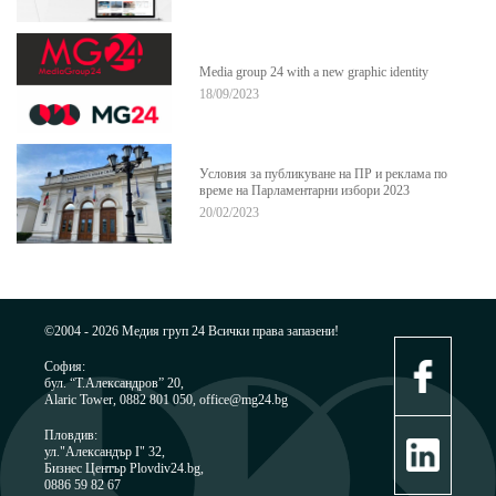
Media group 24 with a new graphic identity
18/09/2023
Условия за публикуване на ПР и реклама по
време на Парламентарни избори 2023
20/02/2023
©2004 - 2026 Медия груп 24 Всички права запазени!
София:
бул. “Т.Александров” 20,
Alaric Tower, 0882 801 050, office@mg24.bg
Пловдив:
ул."Александър I" 32,
Бизнес Център Plovdiv24.bg,
0886 59 82 67